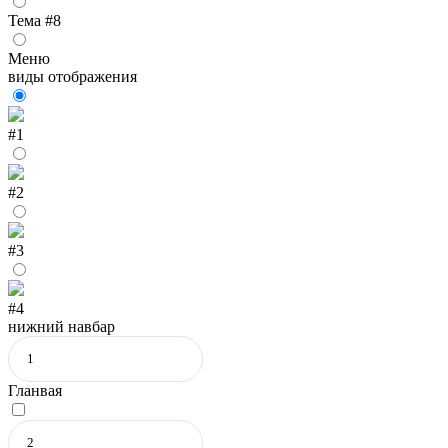
Тема #8
Меню
виды отображения
#1
#2
#3
#4
нижний навбар
Гланвая