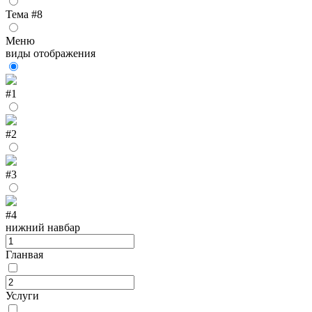
Тема #8
Меню
виды отображения
#1
#2
#3
#4
нижний навбар
Гланвая
Услуги