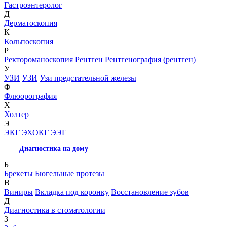
Гастроэнтеролог
Д
Дерматоскопия
К
Кольпоскопия
Р
Ректороманоскопия
Рентген
Рентгенография (рентген)
У
УЗИ
УЗИ
Узи предстательной железы
Ф
Флюорография
Х
Холтер
Э
ЭКГ
ЭХОКГ
ЭЭГ
Диагностика на дому
Б
Брекеты
Бюгельные протезы
В
Виниры
Вкладка под коронку
Восстановление зубов
Д
Диагностика в стоматологии
З