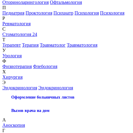
Оториноларингология
Офтальмология
П
Педиатрия
Проктология
Психиатр
Психология
Психология
Р
Ревматология
С
Стоматология 24
Т
Терапевт
Терапия
Травматолог
Травматология
У
Урология
Ф
Физиотерапия
Флебология
Х
Хирургия
Э
Эндокринология
Эндокринология
Оформление больничных листов
Вызов врача на дом
А
Аноскопия
Г