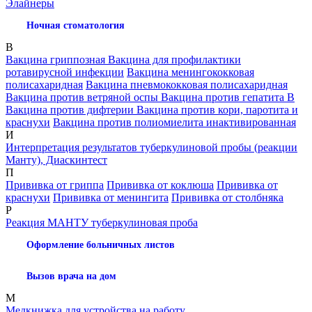
Элайнеры
Ночная стоматология
В
Вакцина гриппозная
Вакцина для профилактики
ротавирусной инфекции
Вакцина менингококковая
полисахаридная
Вакцина пневмококковая полисахаридная
Вакцина против ветряной оспы
Вакцина против гепатита В
Вакцина против дифтерии
Вакцина против кори, паротита и
краснухи
Вакцина против полиомиелита инактивированная
И
Интерпретация результатов туберкулиновой пробы (реакции
Манту), Диаскинтест
П
Прививка от гриппа
Прививка от коклюша
Прививка от
краснухи
Прививка от менингита
Прививка от столбняка
Р
Реакция МАНТУ туберкулиновая проба
Оформление больничных листов
Вызов врача на дом
М
Медкнижка для устройства на работу