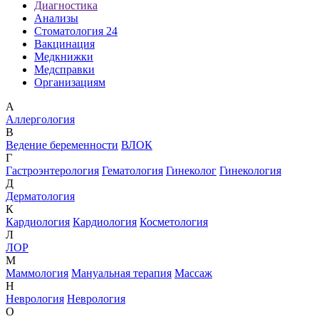
Диагностика
Анализы
Стоматология 24
Вакцинация
Медкнижки
Медсправки
Организациям
А
Аллергология
В
Ведение беременности
ВЛОК
Г
Гастроэнтерология
Гематология
Гинеколог
Гинекология
Д
Дерматология
К
Кардиология
Кардиология
Косметология
Л
ЛОР
М
Маммология
Мануальная терапия
Массаж
Н
Неврология
Неврология
О