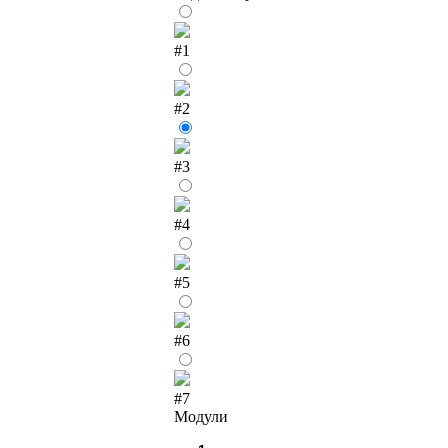
#1
#2
#3
#4
#5
#6
#7
Модули