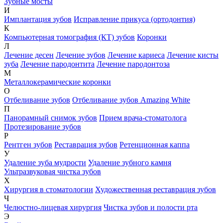
Зубные мосты
И
Имплантация зубов
Исправление прикуса (ортодонтия)
К
Компьютерная томография (КТ) зубов
Коронки
Л
Лечение десен
Лечение зубов
Лечение кариеса
Лечение кисты
зуба
Лечение пародонтита
Лечение пародонтоза
М
Металлокерамические коронки
О
Отбеливание зубов
Отбеливание зубов Amazing White
П
Панорамный снимок зубов
Прием врача-стоматолога
Протезирование зубов
Р
Рентген зубов
Реставрация зубов
Ретенционная каппа
У
Удаление зуба мудрости
Удаление зубного камня
Ультразвуковая чистка зубов
Х
Хирургия в стоматологии
Художественная реставрация зубов
Ч
Челюстно-лицевая хирургия
Чистка зубов и полости рта
Э