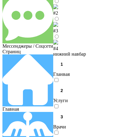
#2
#3
Мессенджеры / Соцсети
#4
Страниц
нижний навбар
Гланвая
Услуги
Главная
Врачи