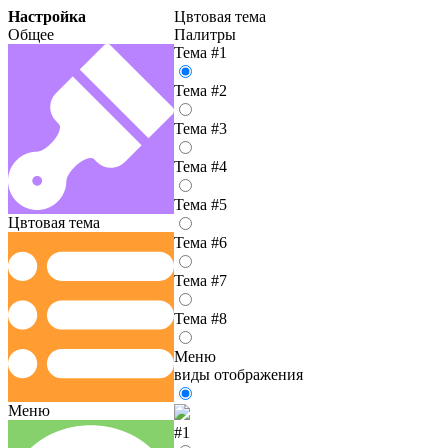
Настройка
Цвтовая тема
Общее
Палитры
Тема #1
Тема #2
Тема #3
Тема #4
Тема #5
Цвтовая тема
Тема #6
Тема #7
Тема #8
Меню
виды отображения
Меню
#1