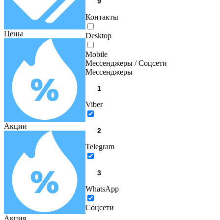
Контакты
Цены
Desktop
Mobile
Мессенджеры / Соцсети
Мессенджеры
Viber
Акции
Telegram
WhatsApp
Соцсети
Акция