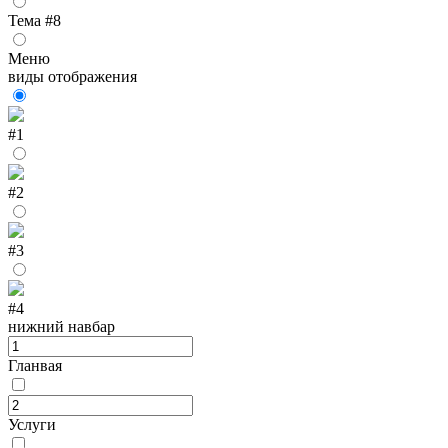
Тема #8
Меню
виды отображения
#1
#2
#3
#4
нижний навбар
Гланвая
Услуги