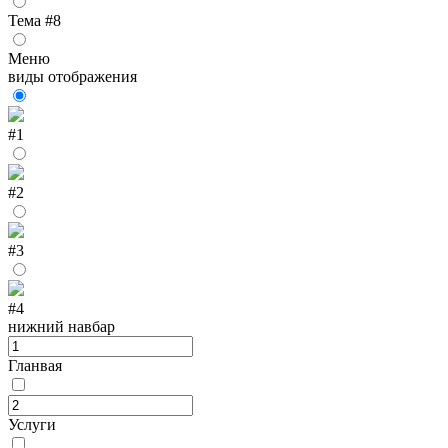
Тема #8
Меню
виды отображения
#1
#2
#3
#4
нижний навбар
Гланвая
Услуги