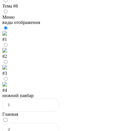
Тема #8
Меню
виды отображения
#1
#2
#3
#4
нижний навбар
Гланвая