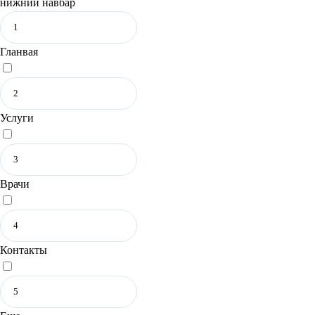
нижний навбар
Гланвая
Услуги
Врачи
Контакты