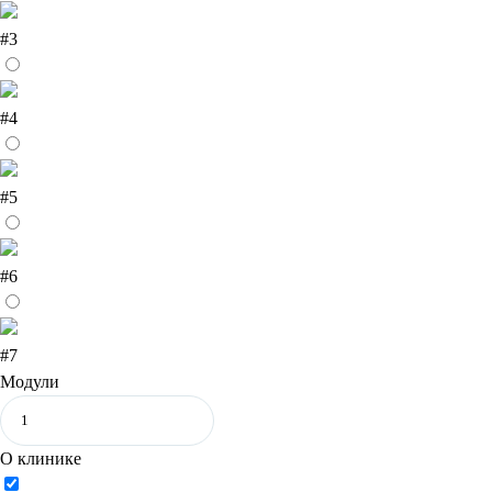
#3
#4
#5
#6
#7
Модули
О клинике