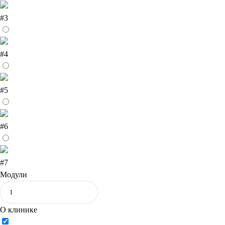
#3
#4
#5
#6
#7
Модули
О клинике