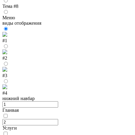
Тема #8
Меню
виды отображения
#1
#2
#3
#4
нижний навбар
Гланвая
Услуги