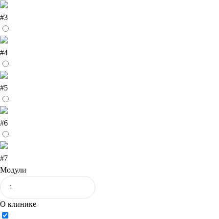
#3
#4
#5
#6
#7
Модули
О клинике