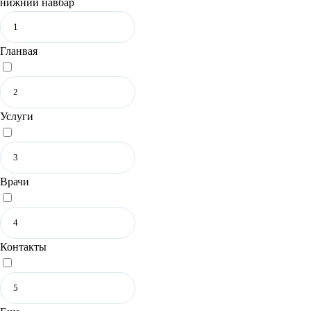
нижний навбар
Гланвая
Услуги
Врачи
Контакты