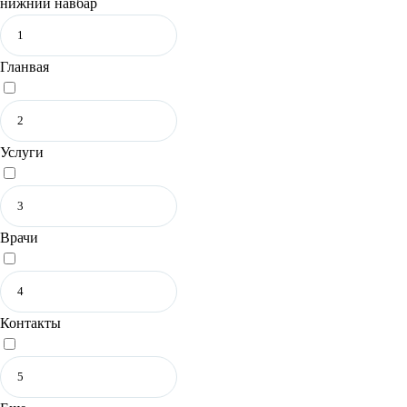
нижний навбар
Гланвая
Услуги
Врачи
Контакты