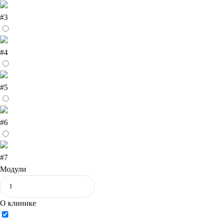
#3
#4
#5
#6
#7
Модули
О клинике