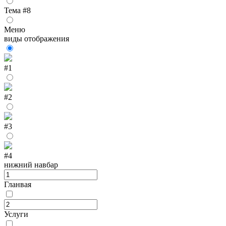
Тема #8
Меню
виды отображения
#1
#2
#3
#4
нижний навбар
Гланвая
Услуги