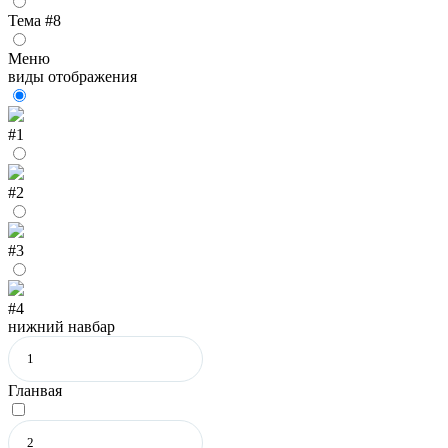
Тема #8
Меню
виды отображения
#1
#2
#3
#4
нижний навбар
Гланвая