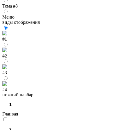
Тема #8
Меню
виды отображения
#1
#2
#3
#4
нижний навбар
Гланвая