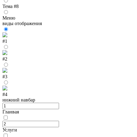
Тема #8
Меню
виды отображения
#1
#2
#3
#4
нижний навбар
Гланвая
Услуги