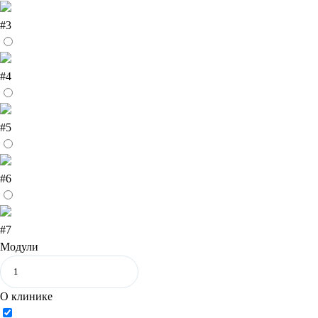
#3
#4
#5
#6
#7
Модули
О клинике