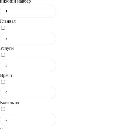
нижний навбар
Гланвая
Услуги
Врачи
Контакты