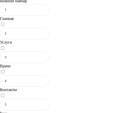
нижний навбар
Гланвая
Услуги
Врачи
Контакты