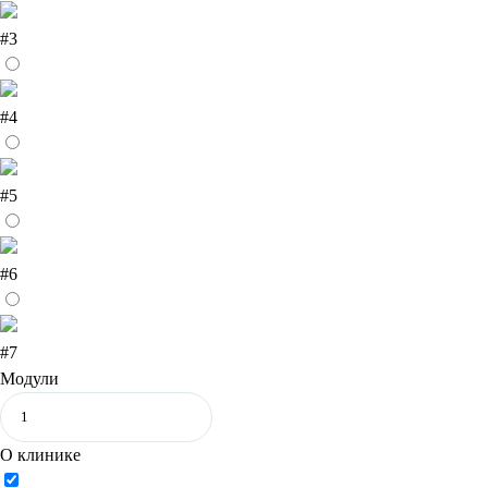
#3
#4
#5
#6
#7
Модули
О клинике