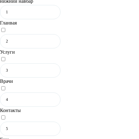
нижний навбар
Гланвая
Услуги
Врачи
Контакты