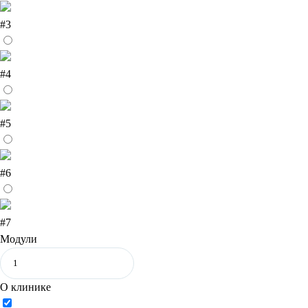
#3
#4
#5
#6
#7
Модули
О клинике