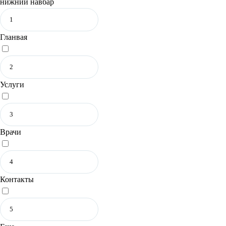
нижний навбар
Гланвая
Услуги
Врачи
Контакты