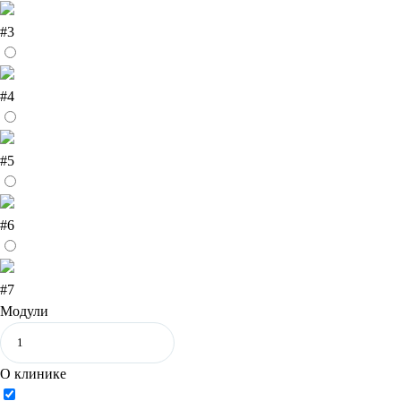
#3
#4
#5
#6
#7
Модули
О клинике