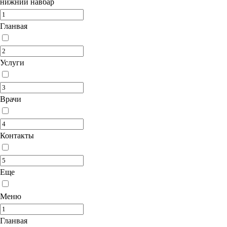
нижний навбар
Гланвая
Услуги
Врачи
Контакты
Еще
Меню
Гланвая