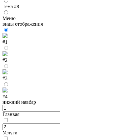
Тема #8
Меню
виды отображения
#1
#2
#3
#4
нижний навбар
Гланвая
Услуги