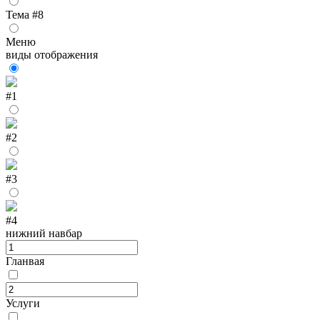
Тема #8
Меню
виды отображения
#1
#2
#3
#4
нижний навбар
Гланвая
Услуги