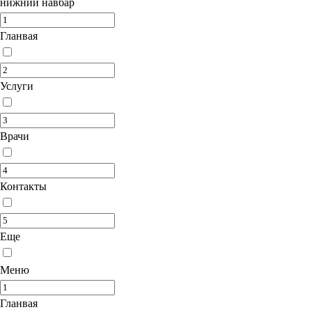
нижний навбар
Гланвая
Услуги
Врачи
Контакты
Еще
Меню
Гланвая