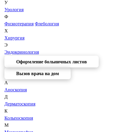
У
Урология
Ф
Физиотерапия
Флебология
Х
Хирургия
Э
Эндокринология
Оформление больничных листов
Вызов врача на дом
А
Аноскопия
Д
Дерматоскопия
К
Кольпоскопия
М