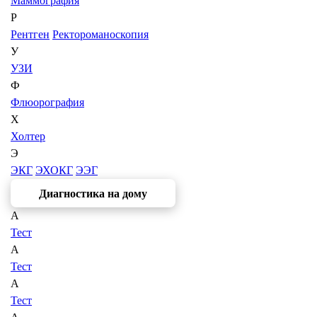
Маммография
Р
Рентген
Ректороманоскопия
У
УЗИ
Ф
Флюорография
Х
Холтер
Э
ЭКГ
ЭХОКГ
ЭЭГ
Диагностика на дому
А
Тест
А
Тест
А
Тест