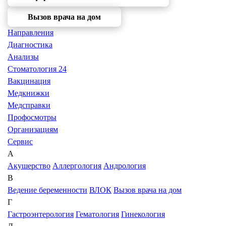
Вызов врача на дом
Направления
Диагностика
Анализы
Стоматология 24
Вакцинация
Медкнижки
Медсправки
Профосмотры
Организациям
Сервис
А
Акушерство
Аллергология
Андрология
В
Ведение беременности
ВЛОК
Вызов врача на дом
Г
Гастроэнтерология
Гематология
Гинекология