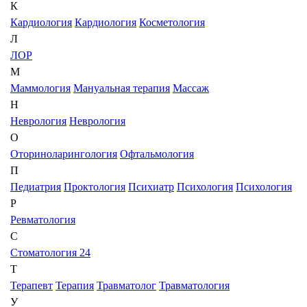
К
Кардиология
Кардиология
Косметология
Л
ЛОР
М
Маммология
Мануальная терапия
Массаж
Н
Неврология
Неврология
О
Оториноларингология
Офтальмология
П
Педиатрия
Проктология
Психиатр
Психология
Психология
Р
Ревматология
С
Стоматология 24
Т
Терапевт
Терапия
Травматолог
Травматология
У