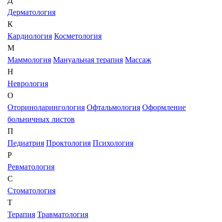
Д
Дерматология
К
Кардиология
Косметология
М
Маммология
Мануальная терапия
Массаж
Н
Неврология
О
Оториноларингология
Офтальмология
Оформление
больничных листов
П
Педиатрия
Проктология
Психология
Р
Ревматология
С
Стоматология
Т
Терапия
Травматология