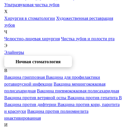
Ультразвуковая чистка зубов
Х
Хирургия в стоматологии
Художественная реставрация
зубов
Ч
Челюстно-лицевая хирургия
Чистка зубов и полости рта
Э
Элайнеры
Ночная стоматология
В
Вакцина гриппозная
Вакцина для профилактики
ротавирусной инфекции
Вакцина менингококковая
полисахаридная
Вакцина пневмококковая полисахаридная
Вакцина против ветряной оспы
Вакцина против гепатита В
Вакцина против дифтерии
Вакцина против кори, паротита
и краснухи
Вакцина против полиомиелита
инактивированная
И