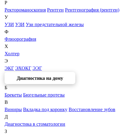
Р
Ректороманоскопия
Рентген
Рентгенография (рентген)
У
УЗИ
УЗИ
Узи предстательной железы
Ф
Флюорография
Х
Холтер
Э
ЭКГ
ЭХОКГ
ЭЭГ
Диагностика на дому
Б
Брекеты
Бюгельные протезы
В
Виниры
Вкладка под коронку
Восстановление зубов
Д
Диагностика в стоматологии
З