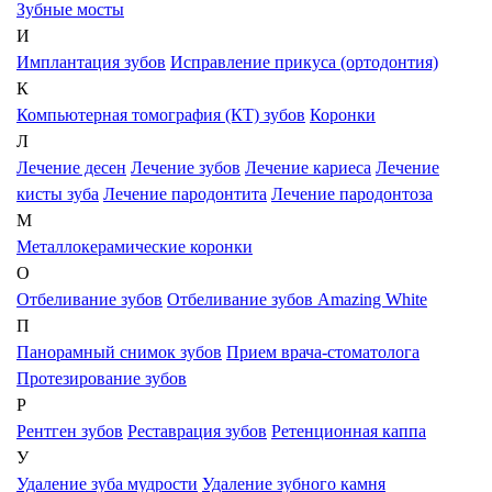
Зубные мосты
И
Имплантация зубов
Исправление прикуса (ортодонтия)
К
Компьютерная томография (КТ) зубов
Коронки
Л
Лечение десен
Лечение зубов
Лечение кариеса
Лечение
кисты зуба
Лечение пародонтита
Лечение пародонтоза
М
Металлокерамические коронки
О
Отбеливание зубов
Отбеливание зубов Amazing White
П
Панорамный снимок зубов
Прием врача-стоматолога
Протезирование зубов
Р
Рентген зубов
Реставрация зубов
Ретенционная каппа
У
Удаление зуба мудрости
Удаление зубного камня