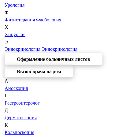
Урология
Ф
Физиотерапия
Флебология
Х
Хирургия
Э
Эндокринология
Эндокринология
Оформление больничных листов
Вызов врача на дом
А
Аноскопия
Г
Гастроэнтеролог
Д
Дерматоскопия
К
Кольпоскопия