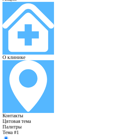
О клинике
Контакты
Цвтовая тема
Палитры
Тема #1