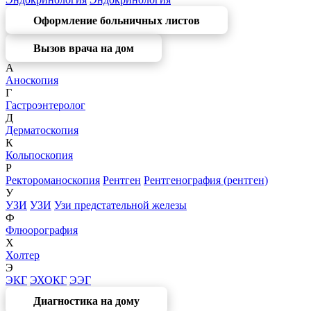
Оформление больничных листов
Вызов врача на дом
А
Аноскопия
Г
Гастроэнтеролог
Д
Дерматоскопия
К
Кольпоскопия
Р
Ректороманоскопия
Рентген
Рентгенография (рентген)
У
УЗИ
УЗИ
Узи предстательной железы
Ф
Флюорография
Х
Холтер
Э
ЭКГ
ЭХОКГ
ЭЭГ
Диагностика на дому