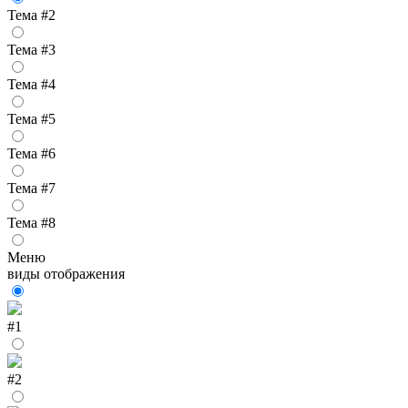
Тема #2
Тема #3
Тема #4
Тема #5
Тема #6
Тема #7
Тема #8
Меню
виды отображения
#1
#2