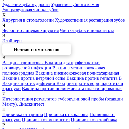
Удаление зуба мудрости
Удаление зубного камня
Ультразвуковая чистка зубов
Х
Хирургия в стоматологии
Художественная реставрация зубов
Ч
Челюстно-лицевая хирургия
Чистка зубов и полости рта
Э
Элайнеры
Ночная стоматология
В
Вакцина гриппозная
Вакцина для профилактики
ротавирусной инфекции
Вакцина менингококковая
полисахаридная
Вакцина пневмококковая полисахаридная
Вакцина против ветряной оспы
Вакцина против гепатита В
Вакцина против дифтерии
Вакцина против кори, паротита и
краснухи
Вакцина против полиомиелита инактивированная
И
Интерпретация результатов туберкулиновой пробы (реакции
Манту), Диаскинтест
П
Прививка от гриппа
Прививка от коклюша
Прививка от
краснухи
Прививка от менингита
Прививка от столбняка
Р