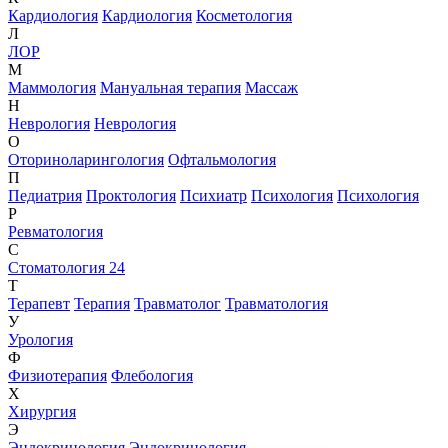
Кардиология
Кардиология
Косметология
Л
ЛОР
М
Маммология
Мануальная терапия
Массаж
Н
Неврология
Неврология
О
Оториноларингология
Офтальмология
П
Педиатрия
Проктология
Психиатр
Психология
Психология
Р
Ревматология
С
Стоматология 24
Т
Терапевт
Терапия
Травматолог
Травматология
У
Урология
Ф
Физиотерапия
Флебология
Х
Хирургия
Э
Эндокринология
Эндокринология