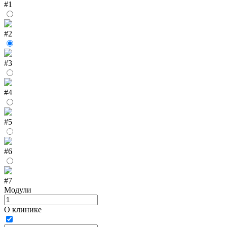
#1
#2
#3
#4
#5
#6
#7
Модули
О клинике