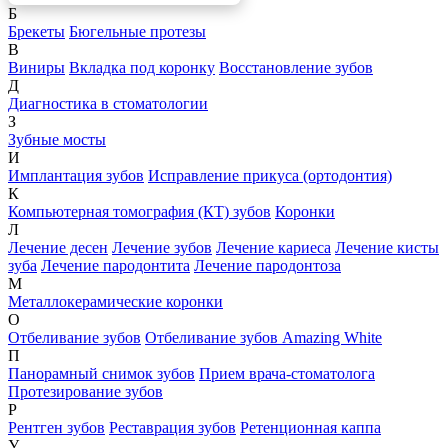
Б
Брекеты
Бюгельные протезы
В
Виниры
Вкладка под коронку
Восстановление зубов
Д
Диагностика в стоматологии
З
Зубные мосты
И
Имплантация зубов
Исправление прикуса (ортодонтия)
К
Компьютерная томография (КТ) зубов
Коронки
Л
Лечение десен
Лечение зубов
Лечение кариеса
Лечение кисты
зуба
Лечение пародонтита
Лечение пародонтоза
М
Металлокерамические коронки
О
Отбеливание зубов
Отбеливание зубов Amazing White
П
Панорамный снимок зубов
Прием врача-стоматолога
Протезирование зубов
Р
Рентген зубов
Реставрация зубов
Ретенционная каппа
У