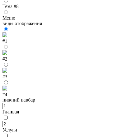
Тема #8
Меню
виды отображения
#1
#2
#3
#4
нижний навбар
Гланвая
Услуги