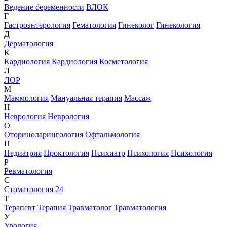
Ведение беременности
ВЛОК
Г
Гастроэнтерология
Гематология
Гинеколог
Гинекология
Д
Дерматология
К
Кардиология
Кардиология
Косметология
Л
ЛОР
М
Маммология
Мануальная терапия
Массаж
Н
Неврология
Неврология
О
Оториноларингология
Офтальмология
П
Педиатрия
Проктология
Психиатр
Психология
Психология
Р
Ревматология
С
Стоматология 24
Т
Терапевт
Терапия
Травматолог
Травматология
У
Урология