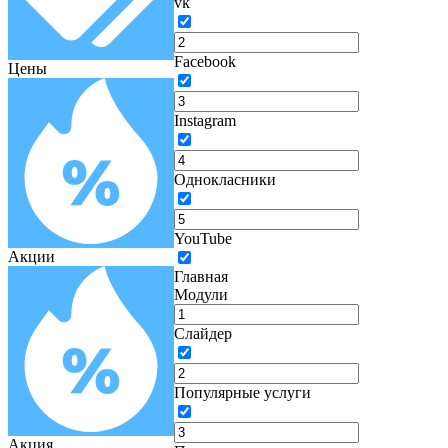
vk
Facebook
Цены
Instagram
Однокласники
YouTube
Акции
Главная
Модули
Слайдер
Популярные услуги
Акция