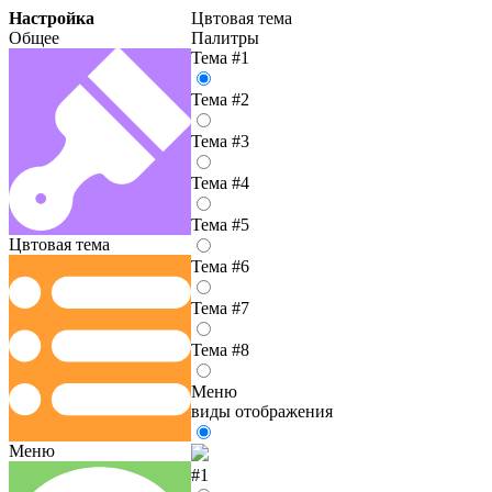
Настройка
Цвтовая тема
Общее
Палитры
Тема #1
Тема #2
Тема #3
Тема #4
Тема #5
Цвтовая тема
Тема #6
Тема #7
Тема #8
Меню
виды отображения
Меню
#1