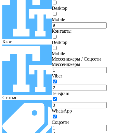
Desktop
Mobile
Контакты
Блог
Desktop
Mobile
Мессенджеры / Соцсети
Мессенджеры
Viber
Telegram
Статья
WhatsApp
Соцсети