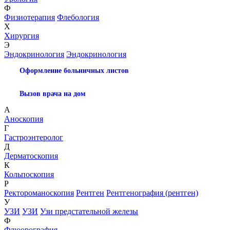
Ф
Физиотерапия
Флебология
Х
Хирургия
Э
Эндокринология
Эндокринология
Оформление больничных листов
Вызов врача на дом
А
Аноскопия
Г
Гастроэнтеролог
Д
Дерматоскопия
К
Кольпоскопия
Р
Ректороманоскопия
Рентген
Рентгенография (рентген)
У
УЗИ
УЗИ
Узи предстательной железы
Ф
Флюорография