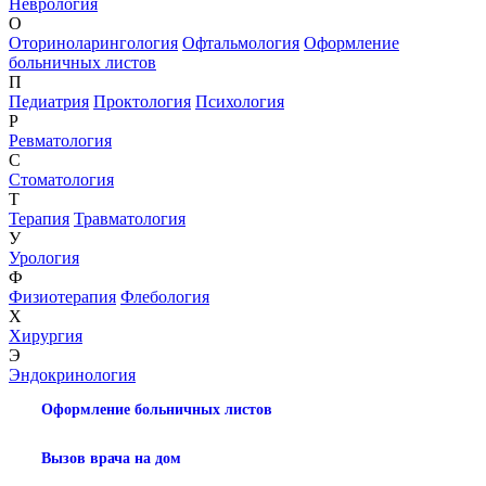
Неврология
О
Оториноларингология
Офтальмология
Оформление
больничных листов
П
Педиатрия
Проктология
Психология
Р
Ревматология
С
Стоматология
Т
Терапия
Травматология
У
Урология
Ф
Физиотерапия
Флебология
Х
Хирургия
Э
Эндокринология
Оформление больничных листов
Вызов врача на дом