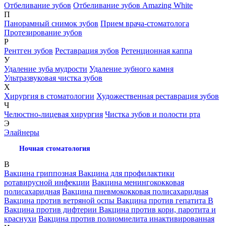
Отбеливание зубов
Отбеливание зубов Amazing White
П
Панорамный снимок зубов
Прием врача-стоматолога
Протезирование зубов
Р
Рентген зубов
Реставрация зубов
Ретенционная каппа
У
Удаление зуба мудрости
Удаление зубного камня
Ультразвуковая чистка зубов
Х
Хирургия в стоматологии
Художественная реставрация зубов
Ч
Челюстно-лицевая хирургия
Чистка зубов и полости рта
Э
Элайнеры
Ночная стоматология
В
Вакцина гриппозная
Вакцина для профилактики
ротавирусной инфекции
Вакцина менингококковая
полисахаридная
Вакцина пневмококковая полисахаридная
Вакцина против ветряной оспы
Вакцина против гепатита В
Вакцина против дифтерии
Вакцина против кори, паротита и
краснухи
Вакцина против полиомиелита инактивированная