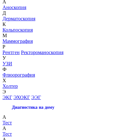
А
Аноскопия
Д
Дерматоскопия
К
Кольпоскопия
М
Маммография
Р
Рентген
Ректороманоскопия
У
УЗИ
Ф
Флюорография
Х
Холтер
Э
ЭКГ
ЭХОКГ
ЭЭГ
Диагностика на дому
А
Тест
А
Тест
А