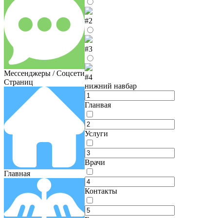
#2
#3
Мессенджеры / Соцсети
#4
Страниц
нижний навбар
Гланвая
Услуги
Врачи
Главная
Контакты