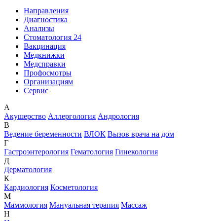
Направления
Диагностика
Анализы
Стоматология 24
Вакцинация
Медкнижки
Медсправки
Профосмотры
Организациям
Сервис
А
Акушерство
Аллергология
Андрология
В
Ведение беременности
ВЛОК
Вызов врача на дом
Г
Гастроэнтерология
Гематология
Гинекология
Д
Дерматология
К
Кардиология
Косметология
М
Маммология
Мануальная терапия
Массаж
Н