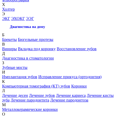
Х
Холтер
Э
ЭКГ
ЭХОКГ
ЭЭГ
Диагностика на дому
Б
Брекеты
Бюгельные протезы
В
Виниры
Вкладка под коронку
Восстановление зубов
Д
Диагностика в стоматологии
З
Зубные мосты
И
Имплантация зубов
Исправление прикуса (ортодонтия)
К
Компьютерная томография (КТ) зубов
Коронки
Л
Лечение десен
Лечение зубов
Лечение кариеса
Лечение кисты
зуба
Лечение пародонтита
Лечение пародонтоза
М
Металлокерамические коронки
О