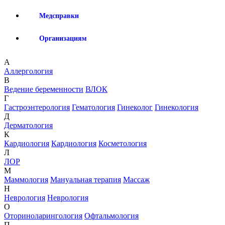
Медсправки
Организациям
А
Аллергология
В
Ведение беременности
ВЛОК
Г
Гастроэнтерология
Гематология
Гинеколог
Гинекология
Д
Дерматология
К
Кардиология
Кардиология
Косметология
Л
ЛОР
М
Маммология
Мануальная терапия
Массаж
Н
Неврология
Неврология
О
Оториноларингология
Офтальмология
П