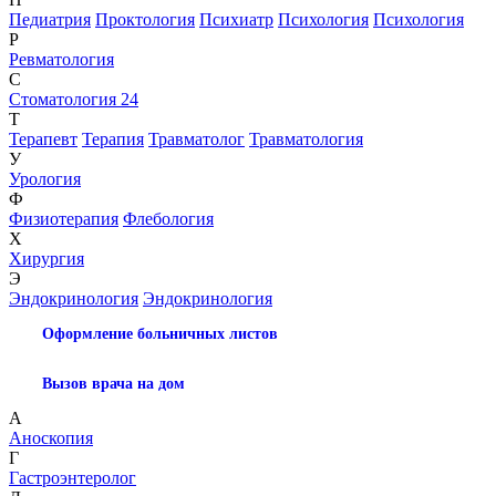
Педиатрия
Проктология
Психиатр
Психология
Психология
Р
Ревматология
С
Стоматология 24
Т
Терапевт
Терапия
Травматолог
Травматология
У
Урология
Ф
Физиотерапия
Флебология
Х
Хирургия
Э
Эндокринология
Эндокринология
Оформление больничных листов
Вызов врача на дом
А
Аноскопия
Г
Гастроэнтеролог