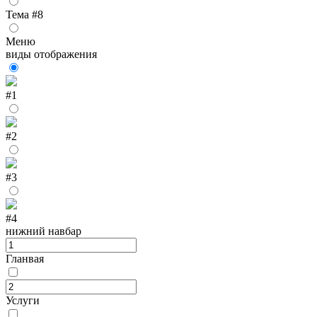
Тема #8
Меню
виды отображения
#1
#2
#3
#4
нижний навбар
Гланвая
Услуги