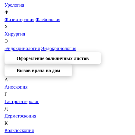
Урология
Ф
Физиотерапия
Флебология
Х
Хирургия
Э
Эндокринология
Эндокринология
Оформление больничных листов
Вызов врача на дом
А
Аноскопия
Г
Гастроэнтеролог
Д
Дерматоскопия
К
Кольпоскопия