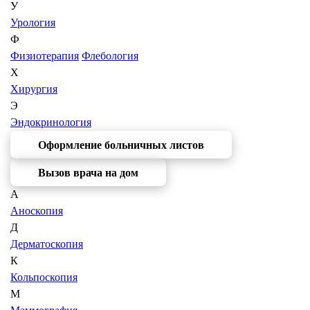
У
Урология
Ф
Физиотерапия
Флебология
Х
Хирургия
Э
Эндокринология
Оформление больничных листов
Вызов врача на дом
А
Аноскопия
Д
Дерматоскопия
К
Кольпоскопия
М