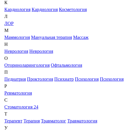
К
Кардиология
Кардиология
Косметология
Л
ЛОР
М
Маммология
Мануальная терапия
Массаж
Н
Неврология
Неврология
О
Оториноларингология
Офтальмология
П
Педиатрия
Проктология
Психиатр
Психология
Психология
Р
Ревматология
С
Стоматология 24
Т
Терапевт
Терапия
Травматолог
Травматология
У