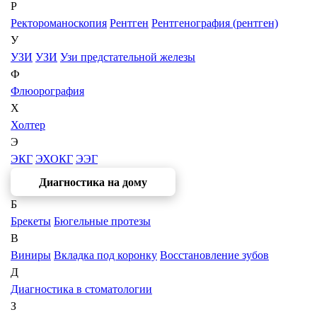
Р
Ректороманоскопия
Рентген
Рентгенография (рентген)
У
УЗИ
УЗИ
Узи предстательной железы
Ф
Флюорография
Х
Холтер
Э
ЭКГ
ЭХОКГ
ЭЭГ
Диагностика на дому
Б
Брекеты
Бюгельные протезы
В
Виниры
Вкладка под коронку
Восстановление зубов
Д
Диагностика в стоматологии
З