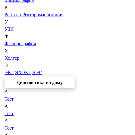
Маммография
Р
Рентген
Ректороманоскопия
У
УЗИ
Ф
Флюорография
Х
Холтер
Э
ЭКГ
ЭХОКГ
ЭЭГ
Диагностика на дому
А
Тест
А
Тест
А
Тест