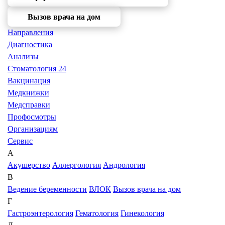
Вызов врача на дом
Направления
Диагностика
Анализы
Стоматология 24
Вакцинация
Медкнижки
Медсправки
Профосмотры
Организациям
Сервис
А
Акушерство
Аллергология
Андрология
В
Ведение беременности
ВЛОК
Вызов врача на дом
Г
Гастроэнтерология
Гематология
Гинекология