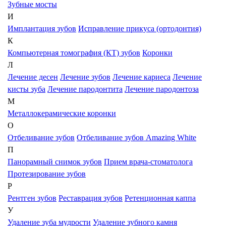
Зубные мосты
И
Имплантация зубов
Исправление прикуса (ортодонтия)
К
Компьютерная томография (КТ) зубов
Коронки
Л
Лечение десен
Лечение зубов
Лечение кариеса
Лечение
кисты зуба
Лечение пародонтита
Лечение пародонтоза
М
Металлокерамические коронки
О
Отбеливание зубов
Отбеливание зубов Amazing White
П
Панорамный снимок зубов
Прием врача-стоматолога
Протезирование зубов
Р
Рентген зубов
Реставрация зубов
Ретенционная каппа
У
Удаление зуба мудрости
Удаление зубного камня