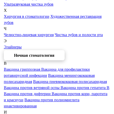
Ультразвуковая чистка зубов
Х
Хирургия в стоматологии
Художественная реставрация
зубов
Ч
Челюстно-лицевая хирургия
Чистка зубов и полости рта
Э
Элайнеры
Ночная стоматология
В
Вакцина гриппозная
Вакцина для профилактики
ротавирусной инфекции
Вакцина менингококковая
полисахаридная
Вакцина пневмококковая полисахаридная
Вакцина против ветряной оспы
Вакцина против гепатита В
Вакцина против дифтерии
Вакцина против кори, паротита
и краснухи
Вакцина против полиомиелита
инактивированная
И