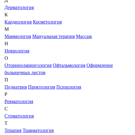
Д
Дерматология
К
Кардиология
Косметология
М
Маммология
Мануальная терапия
Массаж
Н
Неврология
О
Оториноларингология
Офтальмология
Оформление
больничных листов
П
Педиатрия
Проктология
Психология
Р
Ревматология
С
Стоматология
Т
Терапия
Травматология