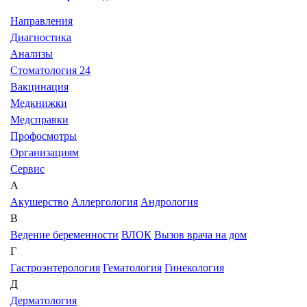
Направления
Диагностика
Анализы
Стоматология 24
Вакцинация
Медкнижки
Медсправки
Профосмотры
Организациям
Сервис
А
Акушерство
Аллергология
Андрология
В
Ведение беременности
ВЛОК
Вызов врача на дом
Г
Гастроэнтерология
Гематология
Гинекология
Д
Дерматология