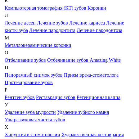
К
Компьютерная томография (КТ) зубов
Коронки
Л
Лечение десен
Лечение зубов
Лечение кариеса
Лечение
кисты зуба
Лечение пародонтита
Лечение пародонтоза
М
Металлокерамические коронки
О
Отбеливание зубов
Отбеливание зубов Amazing White
П
Панорамный снимок зубов
Прием врача-стоматолога
Протезирование зубов
Р
Рентген зубов
Реставрация зубов
Ретенционная каппа
У
Удаление зуба мудрости
Удаление зубного камня
Ультразвуковая чистка зубов
Х
Хирургия в стоматологии
Художественная реставрация