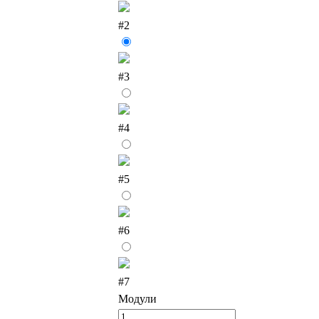
#2
#3
#4
#5
#6
#7
Модули