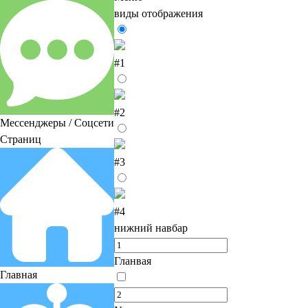
виды отображения
#1
#2
Мессенджеры / Соцсети
Страниц
#3
#4
нижний навбар
Гланвая
Главная