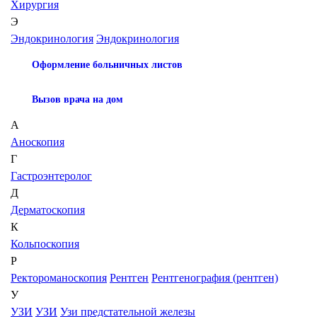
Хирургия
Э
Эндокринология
Эндокринология
Оформление больничных листов
Вызов врача на дом
А
Аноскопия
Г
Гастроэнтеролог
Д
Дерматоскопия
К
Кольпоскопия
Р
Ректороманоскопия
Рентген
Рентгенография (рентген)
У
УЗИ
УЗИ
Узи предстательной железы