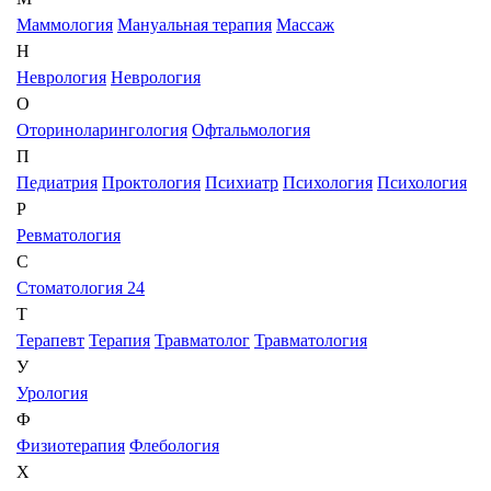
Маммология
Мануальная терапия
Массаж
Н
Неврология
Неврология
О
Оториноларингология
Офтальмология
П
Педиатрия
Проктология
Психиатр
Психология
Психология
Р
Ревматология
С
Стоматология 24
Т
Терапевт
Терапия
Травматолог
Травматология
У
Урология
Ф
Физиотерапия
Флебология
Х