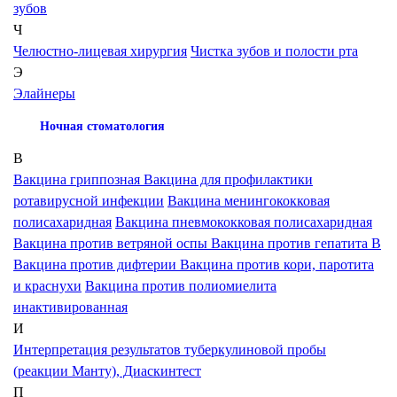
зубов
Ч
Челюстно-лицевая хирургия
Чистка зубов и полости рта
Э
Элайнеры
Ночная стоматология
В
Вакцина гриппозная
Вакцина для профилактики
ротавирусной инфекции
Вакцина менингококковая
полисахаридная
Вакцина пневмококковая полисахаридная
Вакцина против ветряной оспы
Вакцина против гепатита В
Вакцина против дифтерии
Вакцина против кори, паротита
и краснухи
Вакцина против полиомиелита
инактивированная
И
Интерпретация результатов туберкулиновой пробы
(реакции Манту), Диаскинтест
П