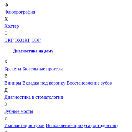
Ф
Флюорография
Х
Холтер
Э
ЭКГ
ЭХОКГ
ЭЭГ
Диагностика на дому
Б
Брекеты
Бюгельные протезы
В
Виниры
Вкладка под коронку
Восстановление зубов
Д
Диагностика в стоматологии
З
Зубные мосты
И
Имплантация зубов
Исправление прикуса (ортодонтия)