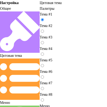
Настройка
Цвтовая тема
Общее
Палитры
Тема #1
Тема #2
Тема #3
Тема #4
Цвтовая тема
Тема #5
Тема #6
Тема #7
Тема #8
Меню
Меню