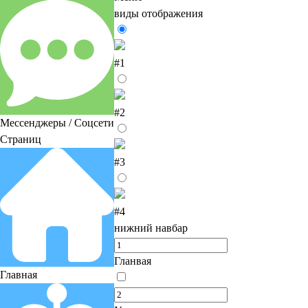
виды отображения
#1
#2
Мессенджеры / Соцсети
Страниц
#3
#4
нижний навбар
Гланвая
Главная