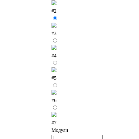
#2
#3
#4
#5
#6
#7
Модули