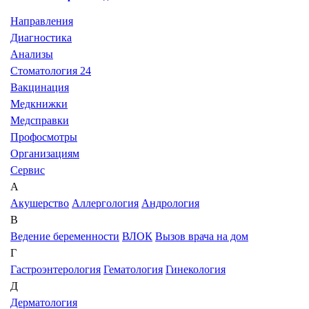
Направления
Диагностика
Анализы
Стоматология 24
Вакцинация
Медкнижки
Медсправки
Профосмотры
Организациям
Сервис
А
Акушерство
Аллергология
Андрология
В
Ведение беременности
ВЛОК
Вызов врача на дом
Г
Гастроэнтерология
Гематология
Гинекология
Д
Дерматология