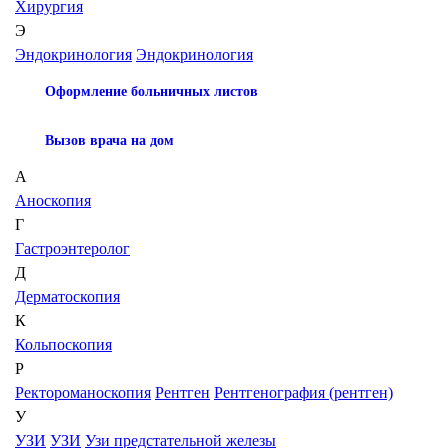
Хирургия
Э
Эндокринология
Эндокринология
Оформление больничных листов
Вызов врача на дом
А
Аноскопия
Г
Гастроэнтеролог
Д
Дерматоскопия
К
Кольпоскопия
Р
Ректороманоскопия
Рентген
Рентгенография (рентген)
У
УЗИ
УЗИ
Узи предстательной железы