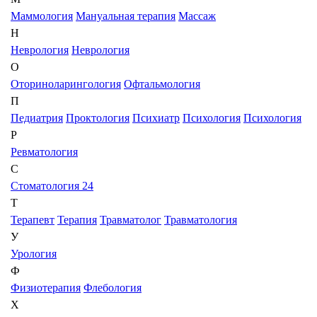
Маммология
Мануальная терапия
Массаж
Н
Неврология
Неврология
О
Оториноларингология
Офтальмология
П
Педиатрия
Проктология
Психиатр
Психология
Психология
Р
Ревматология
С
Стоматология 24
Т
Терапевт
Терапия
Травматолог
Травматология
У
Урология
Ф
Физиотерапия
Флебология
Х