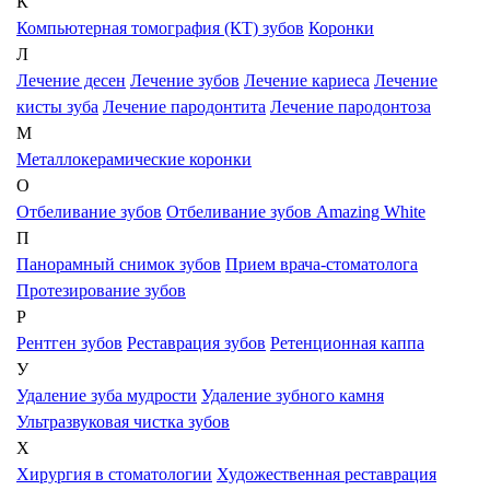
К
Компьютерная томография (КТ) зубов
Коронки
Л
Лечение десен
Лечение зубов
Лечение кариеса
Лечение
кисты зуба
Лечение пародонтита
Лечение пародонтоза
М
Металлокерамические коронки
О
Отбеливание зубов
Отбеливание зубов Amazing White
П
Панорамный снимок зубов
Прием врача-стоматолога
Протезирование зубов
Р
Рентген зубов
Реставрация зубов
Ретенционная каппа
У
Удаление зуба мудрости
Удаление зубного камня
Ультразвуковая чистка зубов
Х
Хирургия в стоматологии
Художественная реставрация