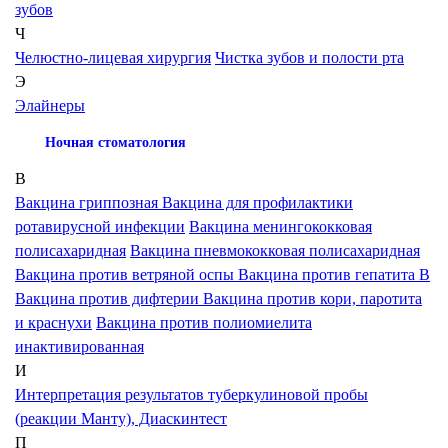
зубов
Ч
Челюстно-лицевая хирургия
Чистка зубов и полости рта
Э
Элайнеры
Ночная стоматология
В
Вакцина гриппозная
Вакцина для профилактики
ротавирусной инфекции
Вакцина менингококковая
полисахаридная
Вакцина пневмококковая полисахаридная
Вакцина против ветряной оспы
Вакцина против гепатита В
Вакцина против дифтерии
Вакцина против кори, паротита
и краснухи
Вакцина против полиомиелита
инактивированная
И
Интерпретация результатов туберкулиновой пробы
(реакции Манту), Диаскинтест
П