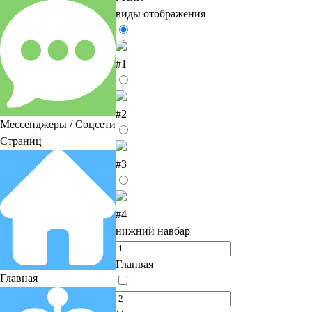
виды отображения
#1
#2
Мессенджеры / Соцсети
Страниц
#3
#4
нижний навбар
Гланвая
Главная