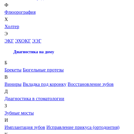
Ф
Флюорография
Х
Холтер
Э
ЭКГ
ЭХОКГ
ЭЭГ
Диагностика на дому
Б
Брекеты
Бюгельные протезы
В
Виниры
Вкладка под коронку
Восстановление зубов
Д
Диагностика в стоматологии
З
Зубные мосты
И
Имплантация зубов
Исправление прикуса (ортодонтия)