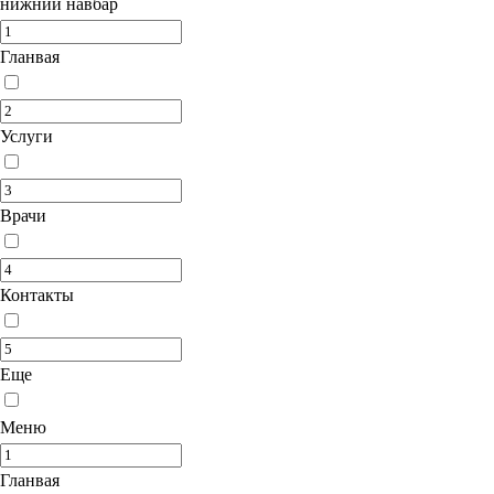
нижний навбар
Гланвая
Услуги
Врачи
Контакты
Еще
Меню
Гланвая