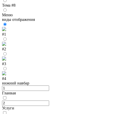
Тема #8
Меню
виды отображения
#1
#2
#3
#4
нижний навбар
Гланвая
Услуги