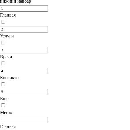
нижний навбар
Гланвая
Услуги
Врачи
Контакты
Еще
Меню
Гланвая