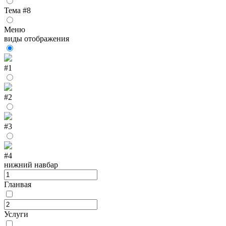
Тема #8
Меню
виды отображения
#1
#2
#3
#4
нижний навбар
Гланвая
Услуги