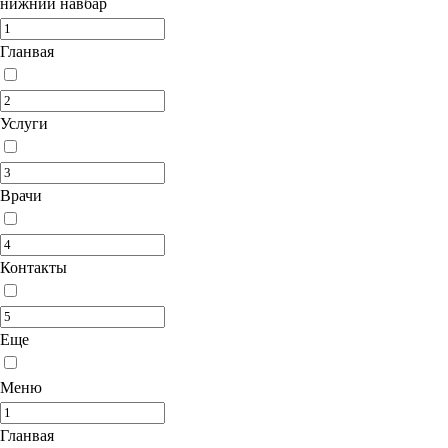
нижний навбар
Гланвая
Услуги
Врачи
Контакты
Еще
Меню
Гланвая