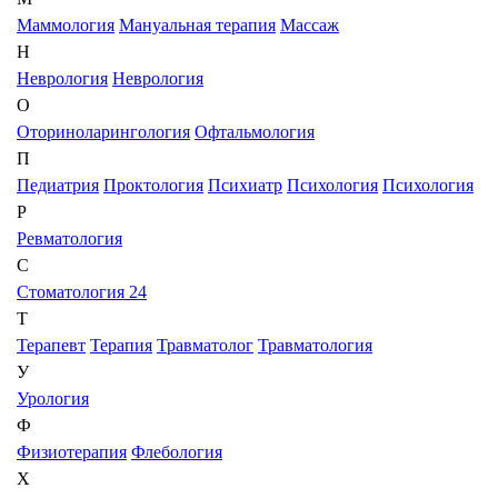
Маммология
Мануальная терапия
Массаж
Н
Неврология
Неврология
О
Оториноларингология
Офтальмология
П
Педиатрия
Проктология
Психиатр
Психология
Психология
Р
Ревматология
С
Стоматология 24
Т
Терапевт
Терапия
Травматолог
Травматология
У
Урология
Ф
Физиотерапия
Флебология
Х