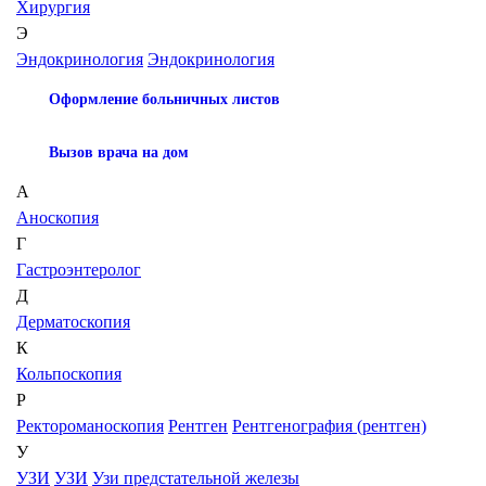
Хирургия
Э
Эндокринология
Эндокринология
Оформление больничных листов
Вызов врача на дом
А
Аноскопия
Г
Гастроэнтеролог
Д
Дерматоскопия
К
Кольпоскопия
Р
Ректороманоскопия
Рентген
Рентгенография (рентген)
У
УЗИ
УЗИ
Узи предстательной железы