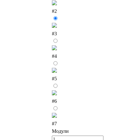
#2
#3
#4
#5
#6
#7
Модули