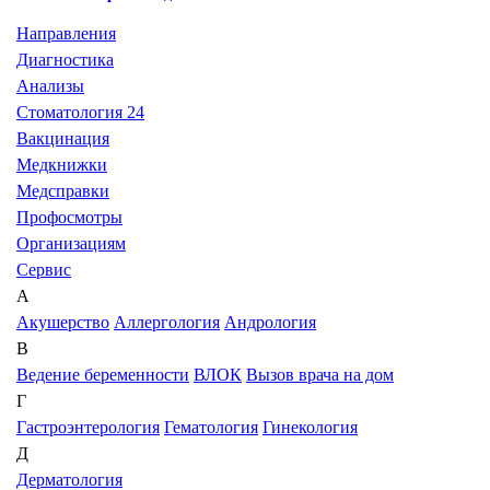
Направления
Диагностика
Анализы
Стоматология 24
Вакцинация
Медкнижки
Медсправки
Профосмотры
Организациям
Сервис
А
Акушерство
Аллергология
Андрология
В
Ведение беременности
ВЛОК
Вызов врача на дом
Г
Гастроэнтерология
Гематология
Гинекология
Д
Дерматология