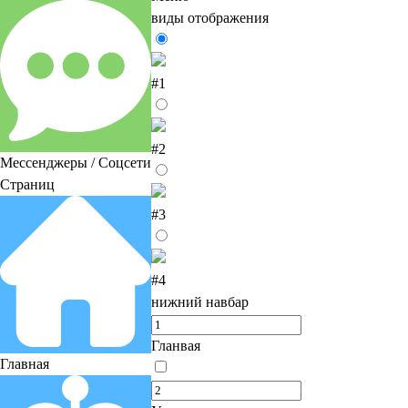
виды отображения
#1
#2
Мессенджеры / Соцсети
Страниц
#3
#4
нижний навбар
Гланвая
Главная