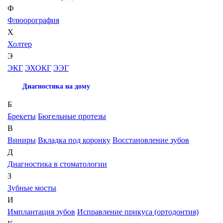
Ф
Флюорография
Х
Холтер
Э
ЭКГ
ЭХОКГ
ЭЭГ
Диагностика на дому
Б
Брекеты
Бюгельные протезы
В
Виниры
Вкладка под коронку
Восстановление зубов
Д
Диагностика в стоматологии
З
Зубные мосты
И
Имплантация зубов
Исправление прикуса (ортодонтия)