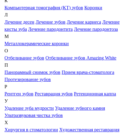
К
Компьютерная томография (КТ) зубов
Коронки
Л
Лечение десен
Лечение зубов
Лечение кариеса
Лечение
кисты зуба
Лечение пародонтита
Лечение пародонтоза
М
Металлокерамические коронки
О
Отбеливание зубов
Отбеливание зубов Amazing White
П
Панорамный снимок зубов
Прием врача-стоматолога
Протезирование зубов
Р
Рентген зубов
Реставрация зубов
Ретенционная каппа
У
Удаление зуба мудрости
Удаление зубного камня
Ультразвуковая чистка зубов
Х
Хирургия в стоматологии
Художественная реставрация