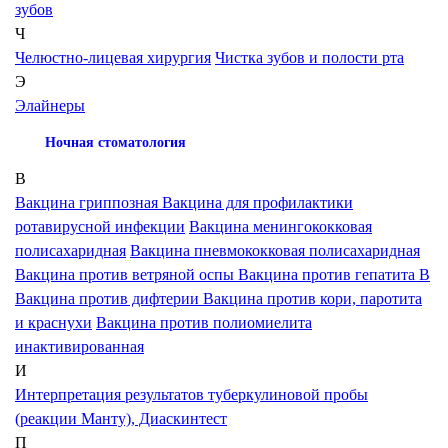
зубов
Ч
Челюстно-лицевая хирургия
Чистка зубов и полости рта
Э
Элайнеры
Ночная стоматология
В
Вакцина гриппозная
Вакцина для профилактики
ротавирусной инфекции
Вакцина менингококковая
полисахаридная
Вакцина пневмококковая полисахаридная
Вакцина против ветряной оспы
Вакцина против гепатита В
Вакцина против дифтерии
Вакцина против кори, паротита
и краснухи
Вакцина против полиомиелита
инактивированная
И
Интерпретация результатов туберкулиновой пробы
(реакции Манту), Диаскинтест
П