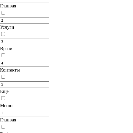
Гланвая
Услуги
Врачи
Контакты
Еще
Меню
Гланвая