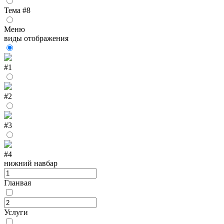
Тема #8
Меню
виды отображения
#1
#2
#3
#4
нижний навбар
Гланвая
Услуги