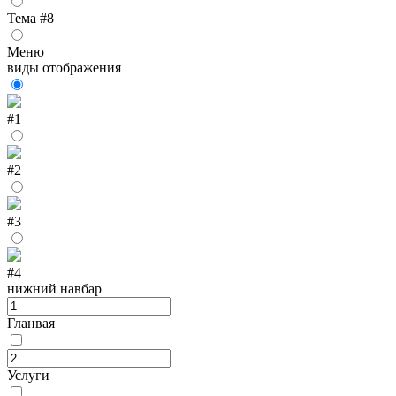
Тема #8
Меню
виды отображения
#1
#2
#3
#4
нижний навбар
Гланвая
Услуги