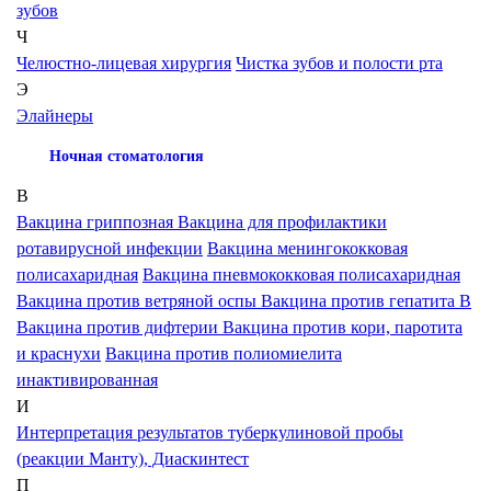
зубов
Ч
Челюстно-лицевая хирургия
Чистка зубов и полости рта
Э
Элайнеры
Ночная стоматология
В
Вакцина гриппозная
Вакцина для профилактики
ротавирусной инфекции
Вакцина менингококковая
полисахаридная
Вакцина пневмококковая полисахаридная
Вакцина против ветряной оспы
Вакцина против гепатита В
Вакцина против дифтерии
Вакцина против кори, паротита
и краснухи
Вакцина против полиомиелита
инактивированная
И
Интерпретация результатов туберкулиновой пробы
(реакции Манту), Диаскинтест
П