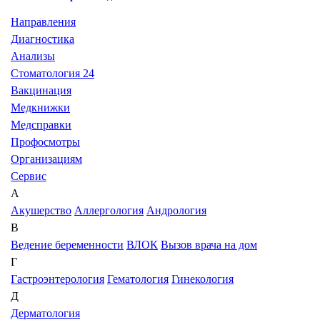
Направления
Диагностика
Анализы
Стоматология 24
Вакцинация
Медкнижки
Медсправки
Профосмотры
Организациям
Сервис
А
Акушерство
Аллергология
Андрология
В
Ведение беременности
ВЛОК
Вызов врача на дом
Г
Гастроэнтерология
Гематология
Гинекология
Д
Дерматология