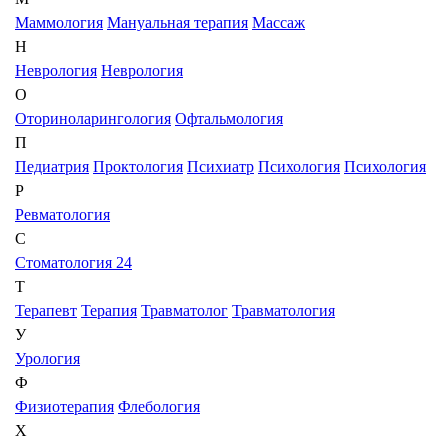
Маммология
Мануальная терапия
Массаж
Н
Неврология
Неврология
О
Оториноларингология
Офтальмология
П
Педиатрия
Проктология
Психиатр
Психология
Психология
Р
Ревматология
С
Стоматология 24
Т
Терапевт
Терапия
Травматолог
Травматология
У
Урология
Ф
Физиотерапия
Флебология
Х