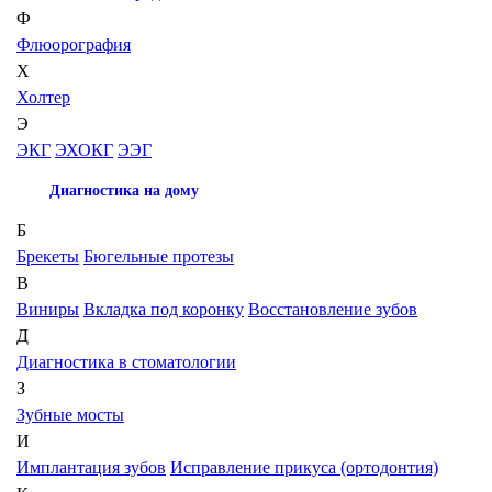
Ф
Флюорография
Х
Холтер
Э
ЭКГ
ЭХОКГ
ЭЭГ
Диагностика на дому
Б
Брекеты
Бюгельные протезы
В
Виниры
Вкладка под коронку
Восстановление зубов
Д
Диагностика в стоматологии
З
Зубные мосты
И
Имплантация зубов
Исправление прикуса (ортодонтия)