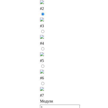
#2
#3
#4
#5
#6
#7
Модули