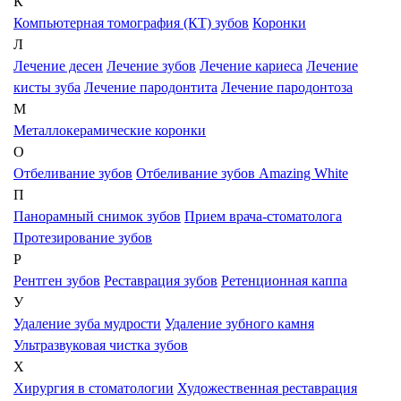
К
Компьютерная томография (КТ) зубов
Коронки
Л
Лечение десен
Лечение зубов
Лечение кариеса
Лечение
кисты зуба
Лечение пародонтита
Лечение пародонтоза
М
Металлокерамические коронки
О
Отбеливание зубов
Отбеливание зубов Amazing White
П
Панорамный снимок зубов
Прием врача-стоматолога
Протезирование зубов
Р
Рентген зубов
Реставрация зубов
Ретенционная каппа
У
Удаление зуба мудрости
Удаление зубного камня
Ультразвуковая чистка зубов
Х
Хирургия в стоматологии
Художественная реставрация