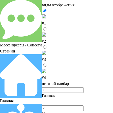
виды отображения
#1
#2
Мессенджеры / Соцсети
Страниц
#3
#4
нижний навбар
Гланвая
Главная