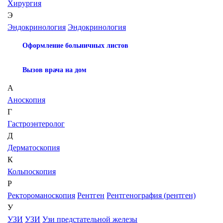
Хирургия
Э
Эндокринология
Эндокринология
Оформление больничных листов
Вызов врача на дом
А
Аноскопия
Г
Гастроэнтеролог
Д
Дерматоскопия
К
Кольпоскопия
Р
Ректороманоскопия
Рентген
Рентгенография (рентген)
У
УЗИ
УЗИ
Узи предстательной железы