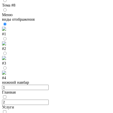
Тема #8
Меню
виды отображения
#1
#2
#3
#4
нижний навбар
Гланвая
Услуги