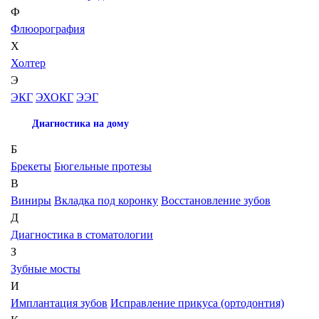
Ф
Флюорография
Х
Холтер
Э
ЭКГ
ЭХОКГ
ЭЭГ
Диагностика на дому
Б
Брекеты
Бюгельные протезы
В
Виниры
Вкладка под коронку
Восстановление зубов
Д
Диагностика в стоматологии
З
Зубные мосты
И
Имплантация зубов
Исправление прикуса (ортодонтия)