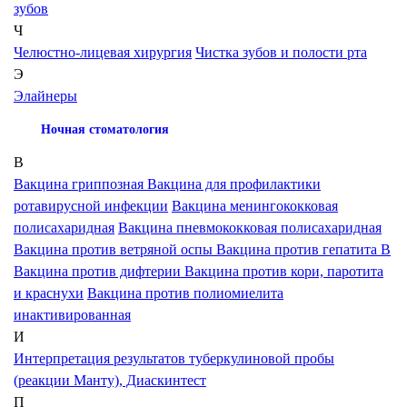
зубов
Ч
Челюстно-лицевая хирургия
Чистка зубов и полости рта
Э
Элайнеры
Ночная стоматология
В
Вакцина гриппозная
Вакцина для профилактики
ротавирусной инфекции
Вакцина менингококковая
полисахаридная
Вакцина пневмококковая полисахаридная
Вакцина против ветряной оспы
Вакцина против гепатита В
Вакцина против дифтерии
Вакцина против кори, паротита
и краснухи
Вакцина против полиомиелита
инактивированная
И
Интерпретация результатов туберкулиновой пробы
(реакции Манту), Диаскинтест
П