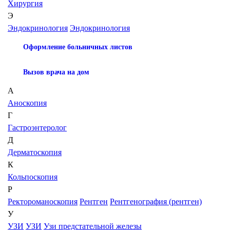
Хирургия
Э
Эндокринология
Эндокринология
Оформление больничных листов
Вызов врача на дом
А
Аноскопия
Г
Гастроэнтеролог
Д
Дерматоскопия
К
Кольпоскопия
Р
Ректороманоскопия
Рентген
Рентгенография (рентген)
У
УЗИ
УЗИ
Узи предстательной железы