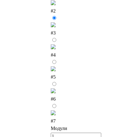
#2
#3
#4
#5
#6
#7
Модули