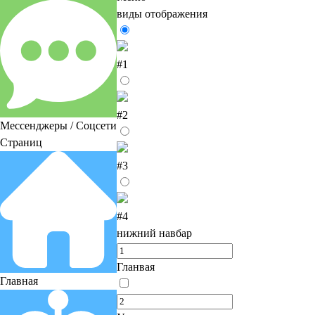
виды отображения
#1
#2
Мессенджеры / Соцсети
Страниц
#3
#4
нижний навбар
Гланвая
Главная