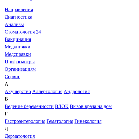
Направления
Диагностика
Анализы
Стоматология 24
Вакцинация
Медкнижки
Медсправки
Профосмотры
Организациям
Сервис
А
Акушерство
Аллергология
Андрология
В
Ведение беременности
ВЛОК
Вызов врача на дом
Г
Гастроэнтерология
Гематология
Гинекология
Д
Дерматология