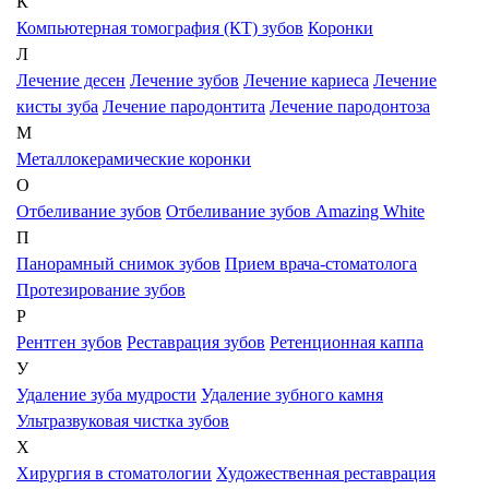
К
Компьютерная томография (КТ) зубов
Коронки
Л
Лечение десен
Лечение зубов
Лечение кариеса
Лечение
кисты зуба
Лечение пародонтита
Лечение пародонтоза
М
Металлокерамические коронки
О
Отбеливание зубов
Отбеливание зубов Amazing White
П
Панорамный снимок зубов
Прием врача-стоматолога
Протезирование зубов
Р
Рентген зубов
Реставрация зубов
Ретенционная каппа
У
Удаление зуба мудрости
Удаление зубного камня
Ультразвуковая чистка зубов
Х
Хирургия в стоматологии
Художественная реставрация