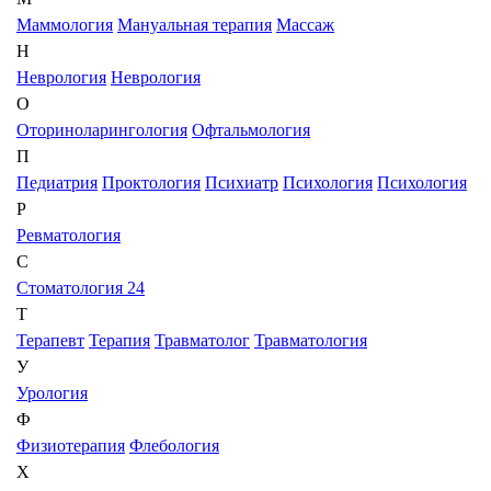
Маммология
Мануальная терапия
Массаж
Н
Неврология
Неврология
О
Оториноларингология
Офтальмология
П
Педиатрия
Проктология
Психиатр
Психология
Психология
Р
Ревматология
С
Стоматология 24
Т
Терапевт
Терапия
Травматолог
Травматология
У
Урология
Ф
Физиотерапия
Флебология
Х