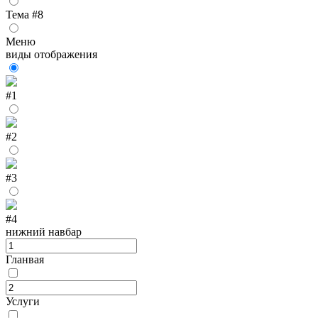
Тема #8
Меню
виды отображения
#1
#2
#3
#4
нижний навбар
Гланвая
Услуги